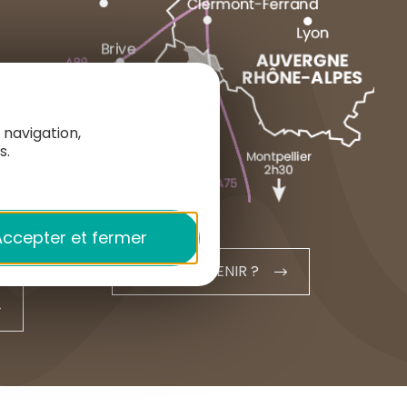
MARCENAT
NEUSSARGUES
1 place du Cézallier
15160 ALLANCHE
 navigation,
+33 4 71 20 48 43
s.
contact@hautesterrestourisme.fr
ccepter et fermer
COMMENT VENIR ?