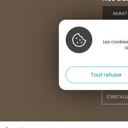
MURAT
Place d
15300 
Les cookies
+33 4 7
a
contac
Tout refuser
Nous con
S'INSTALL
English