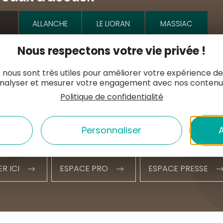
ALLANCHE
LE LIORAN
MASSIAC
Nous respectons votre vie privée !
e l'Hôtel de ville
MURAT
 nous sont très utiles pour améliorer votre expérience de
1 20 09 47
nalyser et mesurer votre engagement avec nos contenu
Politique de confidentialité
t@hautesterrestourisme.fr
Personnaliser
A
tacter
Nos horaires
ER ICI
ESPACE PRO
ESPACE PRESSE