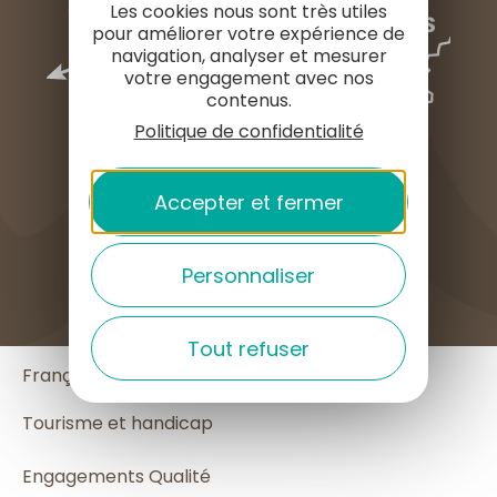
Les cookies nous sont très utiles
pour améliorer votre expérience de
navigation, analyser et mesurer
votre engagement avec nos
contenus.
Politique de confidentialité
Accepter et fermer
COMMENT VENIR ?
Personnaliser
English
Tout refuser
Français
Español
Tourisme et handicap
Engagements Qualité