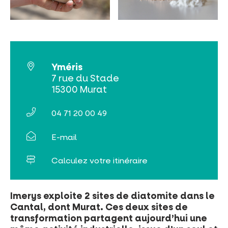
INCONTOURNABLES
PLEINE NATURE
Yméris
VISITES ET SAVOIR-FAIRE
7 rue du Stade
15300 Murat
AGENDA
04 71 20 00 49
E-mail
Calculez votre itinéraire
Billetterie en ligne
Imerys exploite 2 sites de diatomite dans le
Tribus et groupes
Cantal, dont Murat. Ces deux sites de
Rechercher
transformation partagent aujourd’hui une