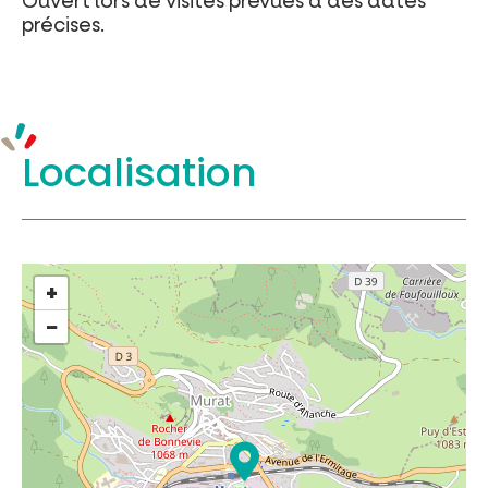
Ouvert lors de visites prévues à des dates
précises.
Localisation
+
−