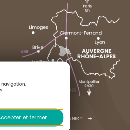
MARCENAT
NEUSSARGUES
1 place du Cézallier
15160 ALLANCHE
+33 4 71 20 48 43
 navigation,
s.
contact@hautesterrestourisme.fr
ccepter et fermer
COMMENT VENIR ?