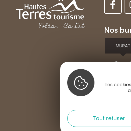
Nos bu
MURAT
Place d
15300 
+33 4 7
Les cookies
a
contac
Nous con
Tout refuser
S'INSTALL