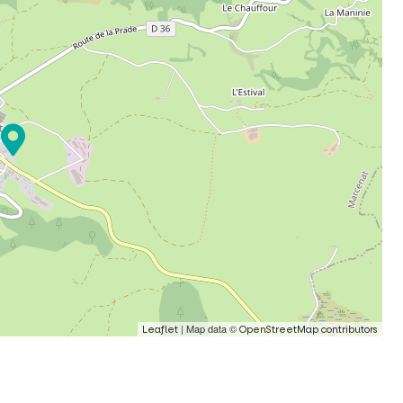
| Map data ©
Leaflet
OpenStreetMap contributors