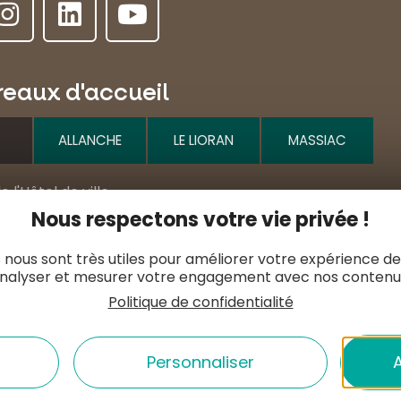
reaux d'accueil
ALLANCHE
LE LIORAN
MASSIAC
e l'Hôtel de ville
MURAT
Nous respectons votre vie privée !
1 20 09 47
 nous sont très utiles pour améliorer votre expérience de
nalyser et mesurer votre engagement avec nos contenu
t@hautesterrestourisme.fr
Politique de confidentialité
tacter
Nos horaires
Personnaliser
A
ER ICI
ESPACE PRO
ESPACE PRESSE