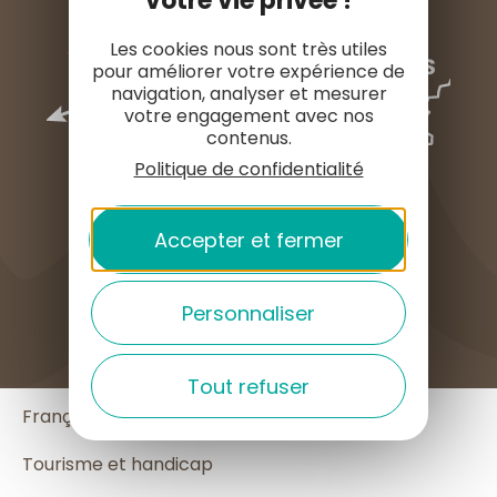
votre vie privée !
Les cookies nous sont très utiles
pour améliorer votre expérience de
navigation, analyser et mesurer
votre engagement avec nos
contenus.
Politique de confidentialité
Accepter et fermer
COMMENT VENIR ?
Personnaliser
English
Tout refuser
Français
Español
Tourisme et handicap