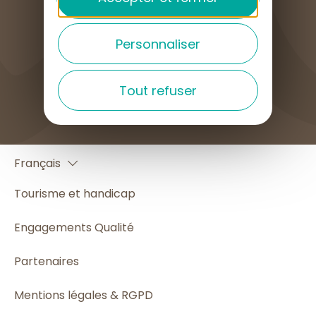
Personnaliser
COMMENT VENIR ?
Tout refuser
English
Français
Español
Tourisme et handicap
Engagements Qualité
Partenaires
Mentions légales & RGPD