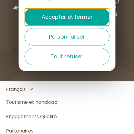
Accepter et fermer
Personnaliser
COMMENT VENIR ?
Tout refuser
English
Français
Español
Tourisme et handicap
Engagements Qualité
Partenaires