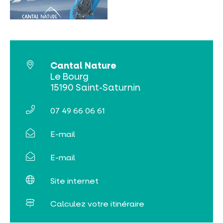
INCONTOURNABLES
PLEINE NATURE
Cantal Nature
Le Bourg
15190 Saint-Saturnin
VISITES ET SAVOIR-FAIRE
07 49 66 06 61
AGENDA
E-mail
E-mail
Site internet
Billetterie en ligne
Calculez votre itinéraire
Tribus et groupes