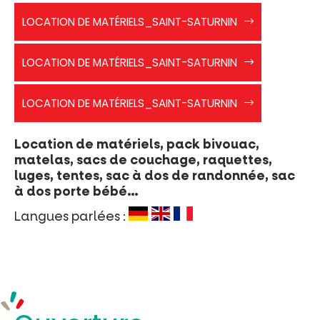
Rechercher
flyer_joelette_CN
LOCATION DE MATÉRIELS_SAINT-SATURNIN
flyer_luges_CN
LOCATION DE MATÉRIELS_SAINT-SATURNIN
flyer_raquettes_CN
LOCATION DE MATÉRIELS_SAINT-SATURNIN
Location de matériels, pack bivouac,
matelas, sacs de couchage, raquettes,
luges, tentes, sac à dos de randonnée, sac
à dos porte bébé…
Langues parlées :