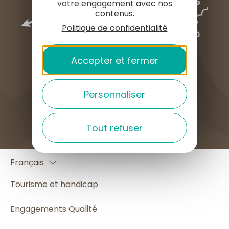
votre engagement avec nos
contenus.
Politique de confidentialité
Accepter et fermer
Personnaliser
COMMENT VENIR ?
Tout refuser
English
Français
Español
Tourisme et handicap
Engagements Qualité