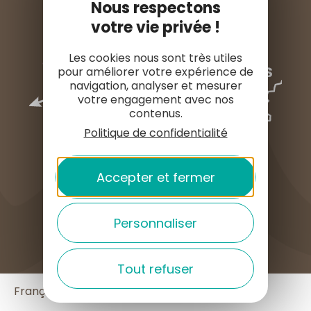
Nous respectons
votre vie privée !
Les cookies nous sont très utiles
pour améliorer votre expérience de
navigation, analyser et mesurer
votre engagement avec nos
contenus.
Politique de confidentialité
Accepter et fermer
COMMENT VENIR ?
Personnaliser
Tout refuser
English
Français
Español