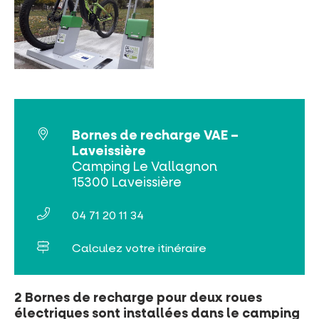
INCONTOURNABLES
PLEINE NATURE
VISITES ET SAVOIR-FAIRE
Bornes de recharge VAE –
AGENDA
Laveissière
Camping Le Vallagnon
15300 Laveissière
04 71 20 11 34
Billetterie en ligne
Calculez votre itinéraire
Tribus et groupes
2 Bornes de recharge pour deux roues
Rechercher
électriques sont installées dans le camping