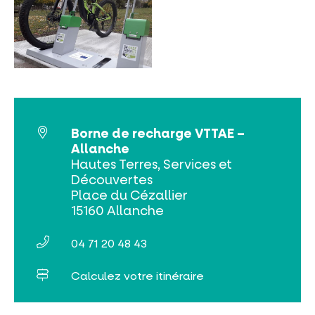
INCONTOURNABLES
PLEINE NATURE
VISITES ET SAVOIR-FAIRE
Borne de recharge VTTAE –
AGENDA
Allanche
Hautes Terres, Services et
Découvertes
Place du Cézallier
15160 Allanche
04 71 20 48 43
Billetterie en ligne
Calculez votre itinéraire
Tribus et groupes
Rechercher