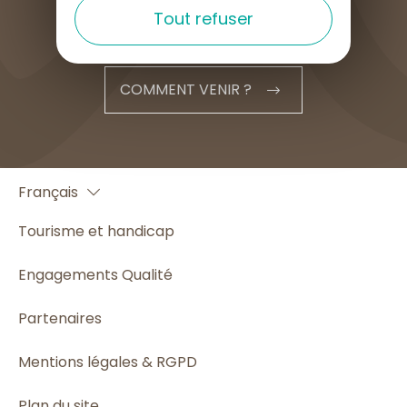
Tout refuser
COMMENT VENIR ?
English
Français
Español
Tourisme et handicap
Engagements Qualité
Partenaires
Mentions légales & RGPD
Plan du site