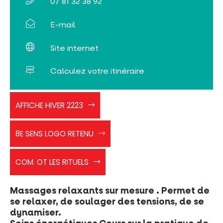
07 81 32 38 92
Billetterie en ligne
E-mail
Tribus et groupes
Site internet
Rechercher
Calculez votre itinéraire
Affiche
AFFICHE HIVER 2223
Hiver
2223
8e
8E SENS LOGO RETENU
sens
logo
COM.
retenu
COM. OT LES RITUELS
OT
Les
rituels
Massages relaxants sur mesure . Permet de
se relaxer, de soulager des tensions, de se
dynamiser.