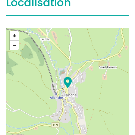
Localisation
+
−