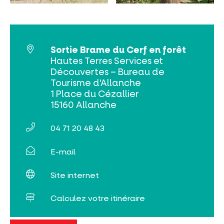
Sortie Brame du Cerf en forêt
INCONTOURNABLES
Hautes Terres Services et
Découvertes – Bureau de
PLEINE NATURE
Tourisme d’Allanche
1 Place du Cézallier
VISITES ET SAVOIR-FAIRE
15160 Allanche
AGENDA
04 71 20 48 43
E-mail
Site internet
Calculez votre itinéraire
Billetterie en ligne
Tribus et groupes