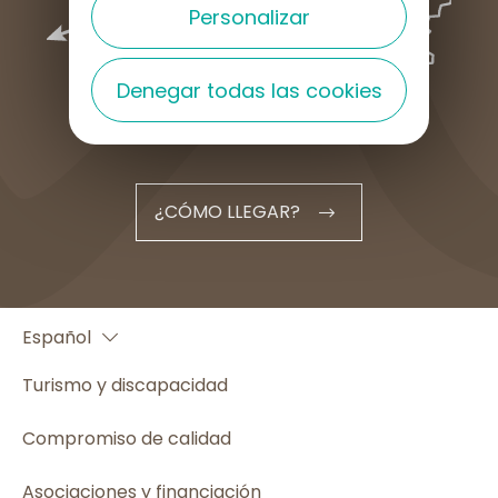
Personalizar
Denegar todas las cookies
¿CÓMO LLEGAR?
Français
Español
English
Turismo y discapacidad
Compromiso de calidad
Asociaciones y financiación