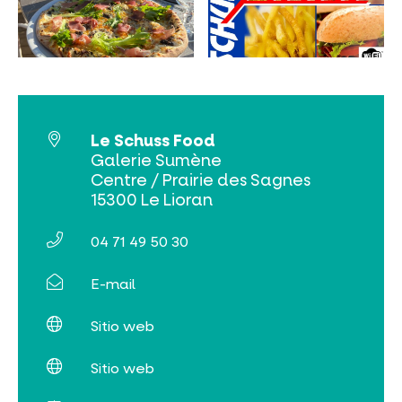
NO SE LO PIERDA
LA PLENA NATURALEZA
Le Schuss Food
Galerie Sumène
Centre / Prairie des Sagnes
VISITAS Y SABER HACER
15300 Le Lioran
AGENDA
04 71 49 50 30
E-mail
Sitio web
Venta de entradas en línea
Sitio web
Buscar