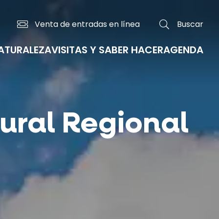
Venta de entradas en línea
Buscar
NATURALEZA
VISITAS Y SABER HACER
AGENDA
Los mercados tradicionales y del país
La GT2V, la Gran Travesía del volcán en bicicleta
ural Regional