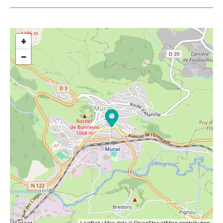
+
−
| Map data ©