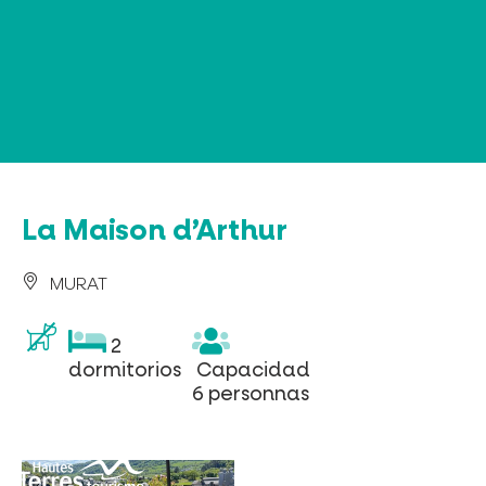
Panel de gestión de cookies
La Maison d’Arthur
MURAT
2
2
dormitorios
Capacidad
dormitorios
Capacidad
6
6 personnas
personnas