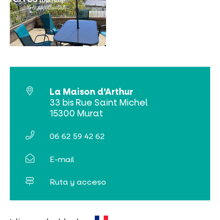
La Maison d’Arthur
NO SE LO PIERDA
33 bis Rue Saint Michel
15300 Murat
LA PLENA NATURALEZA
06 62 59 42 62
VISITAS Y SABER HACER
E-mail
AGENDA
Ruta y acceso