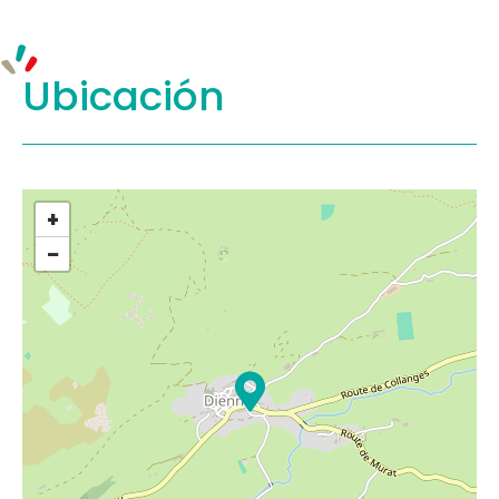
Ubicación
+
−