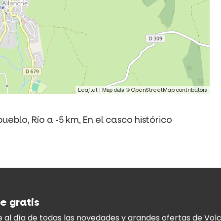
| Map data ©
Leaflet
OpenStreetMap contributors
eblo, Río a -5 km, En el casco histórico
e gratis
 al día
de todas las novedades y
grandes ofertas de Volc