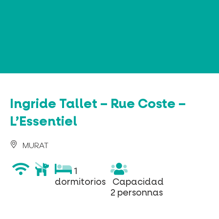
Panel de gestión de cookies
Ingride Tallet – Rue Coste –
L’Essentiel
MURAT
wifi
animaux
1
1
acceptés
dormitorios
Capacidad
dormitorios
Capacidad
2
2 personnas
personnas