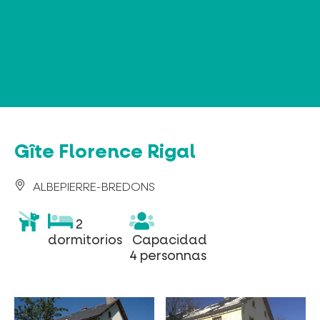
Panel de gestión de cookies
Gîte Florence Rigal
ALBEPIERRE-BREDONS
animaux
2
2
acceptés
dormitorios
Capacidad
dormitorios
Capacidad
4
4 personnas
personnas