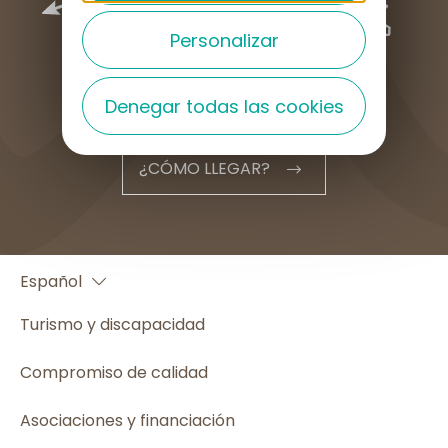
Personalizar
Denegar todas las cookies
¿CÓMO LLEGAR?
Français
Español
English
Turismo y discapacidad
Compromiso de calidad
Asociaciones y financiación