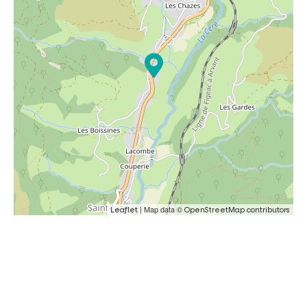
| Map data ©
Leaflet
OpenStreetMap contributors