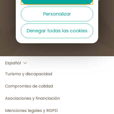
Personalizar
Denegar todas las cookies
¿CÓMO LLEGAR?
Français
Español
English
Turismo y discapacidad
Compromiso de calidad
Asociaciones y financiación
Menciones legales y RGPD