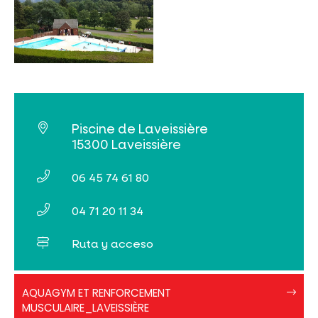
NO SE LO PIERDA
LA PLENA NATURALEZA
VISITAS Y SABER HACER
AGENDA
Piscine de Laveissière
15300 Laveissière
06 45 74 61 80
04 71 20 11 34
Venta de entradas en línea
Ruta y acceso
Buscar
AA71DD63-
AQUAGYM ET RENFORCEMENT
124E-
MUSCULAIRE_LAVEISSIÈRE
4CBF-