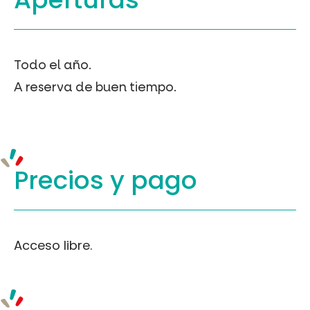
-
>
enregistré
sous)
Vial
Todo el año.
et
A reserva de buen tiempo.
la
revel
–
Geojson
Precios y
pago
Acceso libre.