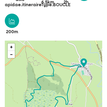
6.5km
2h
apidae.itineraireType.BOUCLE
NO SE LO PIERDA
200m
LA PLENA NATURALEZA
VISITAS Y SABER HACER
+
−
AGENDA
Venta de entradas en línea
Buscar