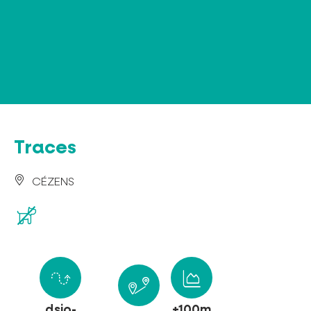
Panel de gestión de cookies
Traces
CÉZENS
dsio-
+100m