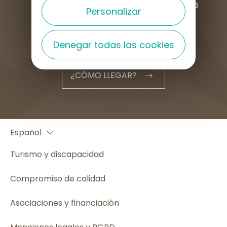
Personalizar
Denegar todas las cookies
¿CÓMO LLEGAR?
Français
Español
English
Turismo y discapacidad
Compromiso de calidad
Asociaciones y financiación