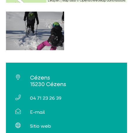
| Map data ©
Leaflet
OpenStreetMap contributors
Cézens
15230 Cézens
04 71 23 26 39
E-mail
Sitio web