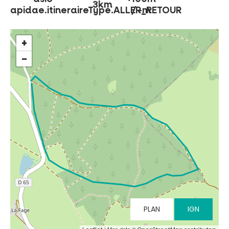
3km
apidae.itineraireType.ALLER_RETOUR
/ -m
NO SE LO PIERDA
+
−
LA PLENA NATURALEZA
VISITAS Y SABER HACER
AGENDA
Venta de entradas en línea
Buscar
PLAN
IGN