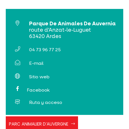
Venta de entradas en línea
Buscar
Parque De Animales De Auvernia
route d’Anzat-le-Luguet
63420 Ardes
04 73 96 77 25
E-mail
Sitio web
Facebook
Ruta y acceso
PARC ANIMALIER D’AUVERGNE