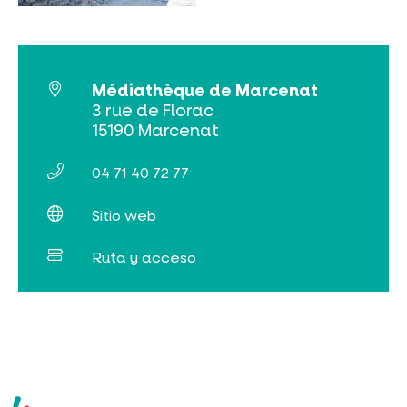
NO SE LO PIERDA
LA PLENA NATURALEZA
Médiathèque de Marcenat
3 rue de Florac
15190 Marcenat
VISITAS Y SABER HACER
04 71 40 72 77
AGENDA
Sitio web
Ruta y acceso
Venta de entradas en línea
Buscar