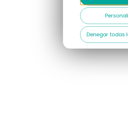
Personal
Denegar todas l