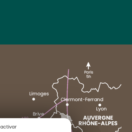
MARCENAT
NEUSSARGUES
 activar
1 place du Cézallier