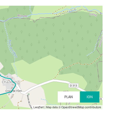
PLAN
IGN
| Map data ©
Leaflet
OpenStreetMap contributors