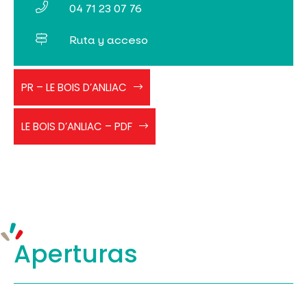
04 71 23 07 76
Ruta y acceso
PR_JAUNE_Le_Bois_d_Anliac
PR – LE BOIS D’ANLIAC
Le
LE BOIS D’ANLIAC – PDF
bois
d'Anliac
Aperturas