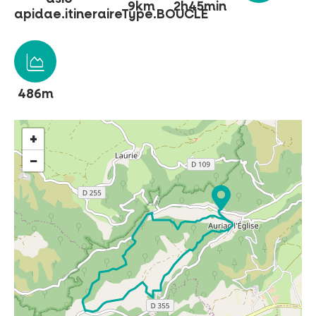
9km
2h45min
apidae.itineraireType.BOUCLE
NO SE LO PIERDA
LA PLENA NATURALEZA
486m
VISITAS Y SABER HACER
+
−
AGENDA
Venta de entradas en línea
Buscar