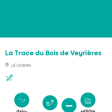
Panel de gestión de cookies
La Trace du Bois de Veyrières
LE LIORAN
dsio-
+650m