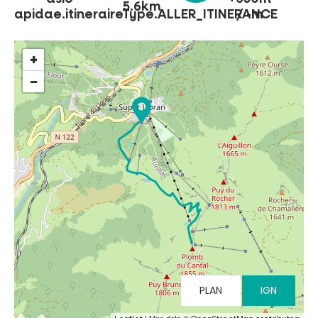
5.6km
apidae.itineraireType.ALLER_ITINERANCE
/ -m
NO SE LO PIERDA
+
−
LA PLENA NATURALEZA
VISITAS Y SABER HACER
AGENDA
Venta de entradas en línea
PLAN
IGN
Buscar