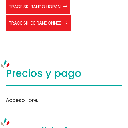
Trace
TRACE SKI RANDO LIORAN
ski
rando
Tracé
Lioran
TRACE SKI DE RANDONNÉE
ski
de
randonnée
Precios y
pago
Acceso libre.