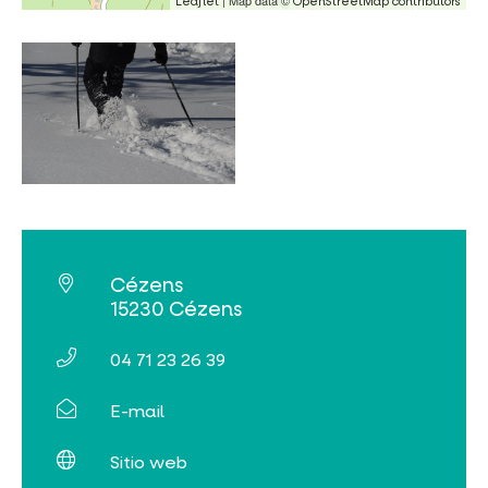
| Map data ©
Leaflet
OpenStreetMap contributors
Cézens
15230 Cézens
04 71 23 26 39
E-mail
Sitio web