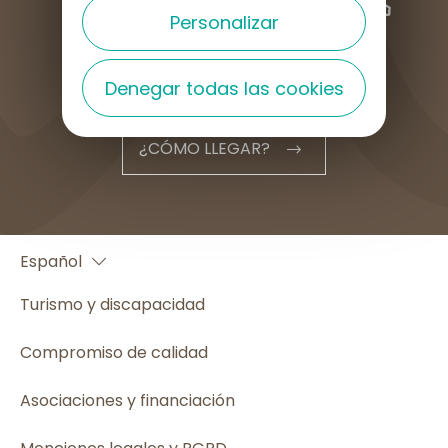
Personalizar
Denegar todas las cookies
¿CÓMO LLEGAR?
Français
Español
English
Turismo y discapacidad
Compromiso de calidad
Asociaciones y financiación