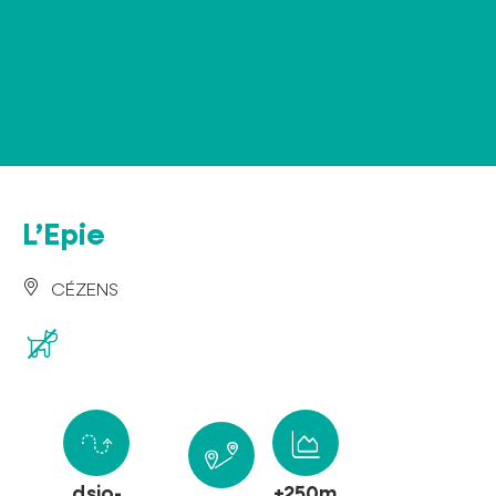
Panel de gestión de cookies
L’Epie
CÉZENS
dsio-
+250m