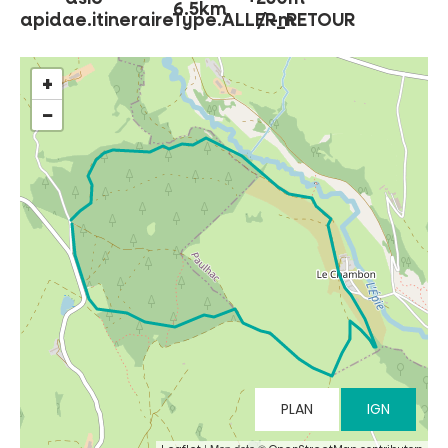
6.5km
apidae.itineraireType.ALLER_RETOUR
/ -m
NO SE LO PIERDA
+
−
LA PLENA NATURALEZA
VISITAS Y SABER HACER
AGENDA
Venta de entradas en línea
Buscar
PLAN
IGN