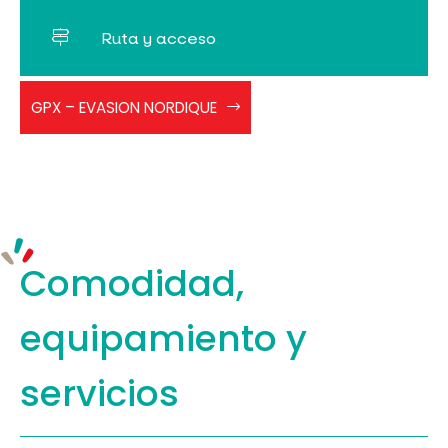
Ruta y acceso
PDB
GPX – EVASION NORDIQUE
RAQ
Evasion
nordique
2026
Comodidad,
equipamiento
y
servicios