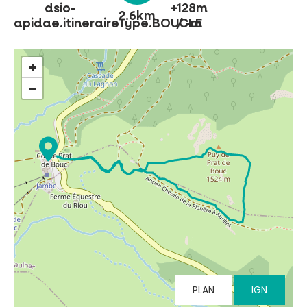
dsio-
+128m
2.6km
apidae.itineraireType.BOUCLE
/ -m
NO SE LO PIERDA
+
LA PLENA NATURALEZA
−
VISITAS Y SABER HACER
AGENDA
Venta de entradas en línea
Buscar
PLAN
IGN