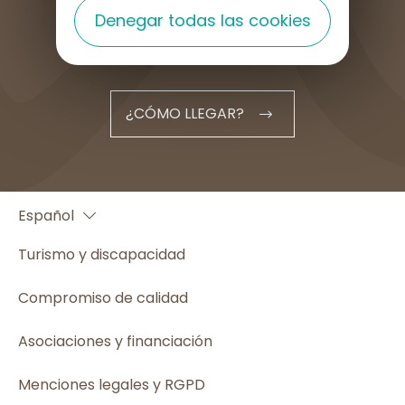
Denegar todas las cookies
¿CÓMO LLEGAR?
Français
Español
English
Turismo y discapacidad
Compromiso de calidad
Asociaciones y financiación
Menciones legales y RGPD