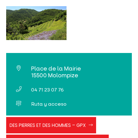
Place de la Mairie
15500 Molompize
04 71 23 07 76
Ruta y acceso
DES_PIERRES_ET_DES_HOMMES
DES PIERRES ET DES HOMMES – GPX
faites
Des