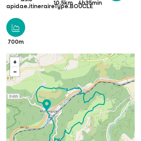
10.5km
4h35min
apidae.itineraireType.BOUCLE
NO SE LO PIERDA
700m
LA PLENA NATURALEZA
+
VISITAS Y SABER HACER
−
AGENDA
Venta de entradas en línea
Buscar