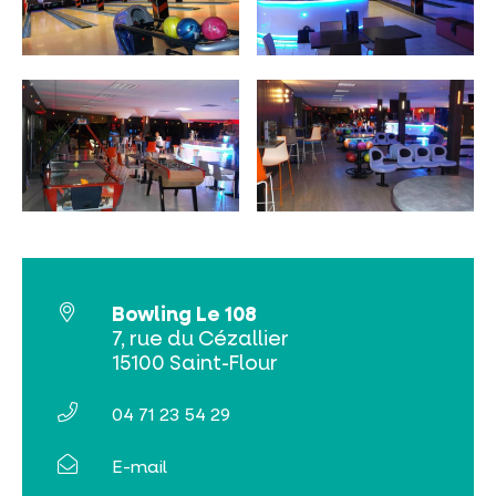
NO SE LO PIERDA
LA PLENA NATURALEZA
VISITAS Y SABER HACER
AGENDA
Bowling Le 108
7, rue du Cézallier
15100 Saint-Flour
04 71 23 54 29
Venta de entradas en línea
E-mail
Buscar