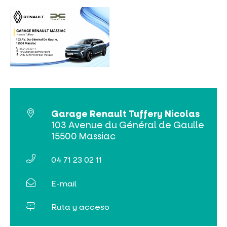
NO SE LO PIERDA
LA PLENA NATURALEZA
VISITAS Y SABER HACER
Garage Renault Tuffery Nicolas
AGENDA
103 Avenue du Général de Gaulle
15500 Massiac
04 71 23 02 11
E-mail
Venta de entradas en línea
Ruta y acceso
Buscar