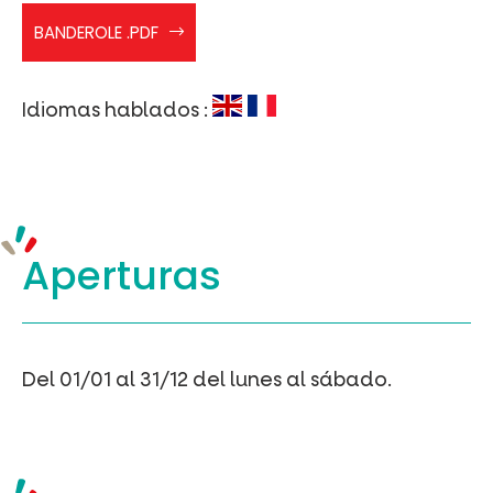
BANDEROLE
BANDEROLE .PDF
DERNIEÌRE
VERSION
Idiomas hablados :
Aperturas
Del 01/01 al 31/12 del lunes al sábado.