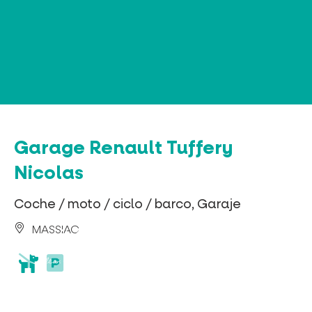
Panel de gestión de cookies
Garage Renault Tuffery
Nicolas
Coche / moto / ciclo / barco, Garaje
MASSIAC
animaux
parking
acceptés
privé