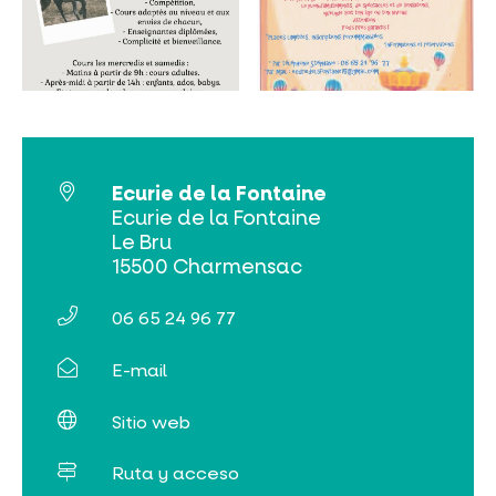
NO SE LO PIERDA
LA PLENA NATURALEZA
VISITAS Y SABER HACER
Ecurie de la Fontaine
Ecurie de la Fontaine
AGENDA
Le Bru
15500 Charmensac
06 65 24 96 77
E-mail
Venta de entradas en línea
Sitio web
Buscar
Ruta y acceso