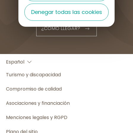
Denegar todas las cookies
¿CÓMO LLEGAR?
Français
Español
English
Turismo y discapacidad
Compromiso de calidad
Asociaciones y financiación
Menciones legales y RGPD
Plano del sitio