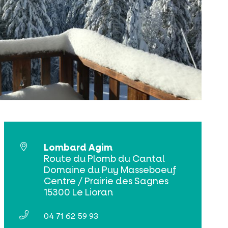
Lombard Agim
Route du Plomb du Cantal
Domaine du Puy Masseboeuf
Centre / Prairie des Sagnes
15300 Le Lioran
04 71 62 59 93