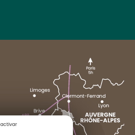
MARCENAT
NEUSSARGUES
 activar
1 place du Cézallier
15160 ALLANCHE