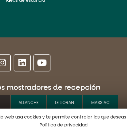
Ideas de estancia
os mostradores de recepción
ALLANCHE
LE LIORAN
MASSIAC
tio web usa cookies y te permite controlar las que deseas
e l'Hôtel de ville
Política de privacidad
MURAT