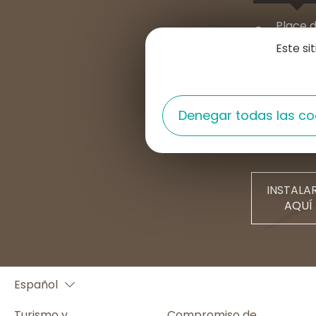
Place d
15300 
Este si
+33 4 7
contac
Denegar todas las co
Contácte
INSTALA
AQUÍ
Français
Español
English
Turismo y
Compromiso de