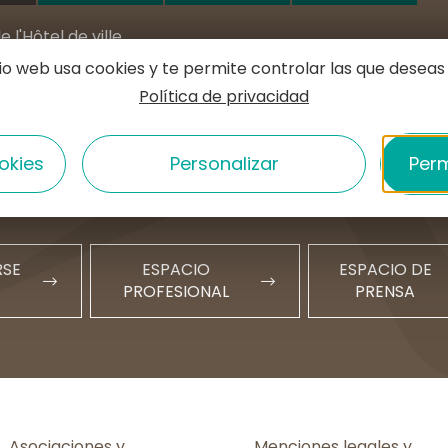
e l'Hôtel de ville
MURAT
tio web usa cookies y te permite controlar las que deseas
Política de privacidad
1 20 09 47
t@hautesterrestourisme.fr
okies
Personalizar
Perm
nos
Nuestros horarios
RSE
ESPACIO
ESPACIO DE
PROFESIONAL
PRENSA
Asociaciones y
Menciones legales y