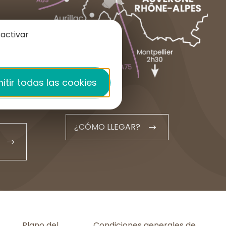
1 place du Cézallier
15160 ALLANCHE
 activar
+33 4 71 20 48 43
contact@hautesterrestourisme.fr
itir todas las cookies
¿CÓMO LLEGAR?
Plano del
Condiciones generales de