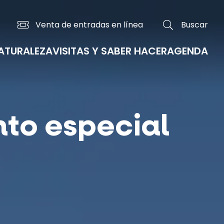
Venta de entradas en línea
Buscar
NATURALEZA
VISITAS Y SABER HACER
AGENDA
Los mercados tradicionales y del país
La GT2V, la Gran Travesía del volcán en bicicleta
to especial